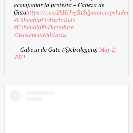
acompañar la protesta – Cabeza de
Gato
https://t.co/2kHcJvgRiS
@aterciopelados
#ColombiaEnAlertaRoja
#ColombiaEnDictadura
#AsistenciaMilitarEs
— Cabeza de Gato (@cbzdegato)
May 2,
2021