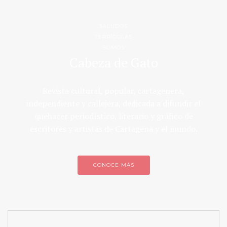
SALUDOS
TERRÍCOLAS
SOMOS
Cabeza de Gato
Revista cultural, popular, cartagenera,
independiente y callejera, dedicada a difundir el
quehacer periodístico, literario y gráfico de
escritores y artistas de Cartagena y el mundo.
CONOCE MÁS