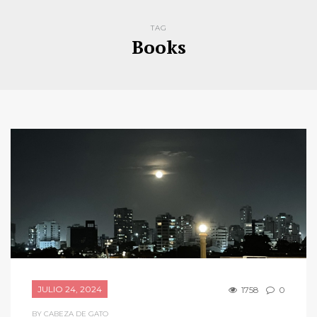
TAG
Books
JULIO 24, 2024
1758
0
BY CABEZA DE GATO