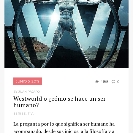
JUNIO 5, 2019
4188
0
BY JUAN PÁJARO
Westworld o ¿cómo se hace un ser
humano?
SERIES
,
T.V.
La pregunta por lo que significa ser humano ha
acompañado, desde sus inicios, a la filosofía y a