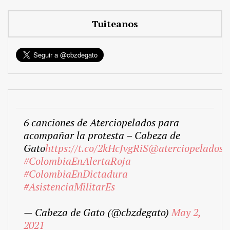
Tuiteanos
6 canciones de Aterciopelados para
acompañar la protesta – Cabeza de
Gato
https://t.co/2kHcJvgRiS
@aterciopelados
#ColombiaEnAlertaRoja
#ColombiaEnDictadura
#AsistenciaMilitarEs
— Cabeza de Gato (@cbzdegato)
May 2,
2021