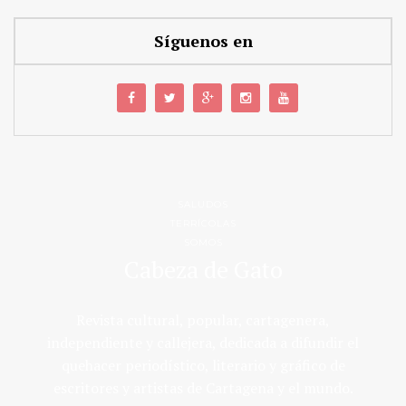
Síguenos en
SALUDOS
TERRÍCOLAS
SOMOS
Cabeza de Gato
Revista cultural, popular, cartagenera,
independiente y callejera, dedicada a difundir el
quehacer periodístico, literario y gráfico de
escritores y artistas de Cartagena y el mundo.