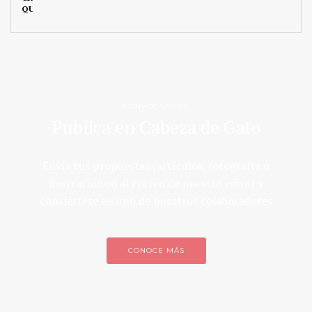
CONVOCATORIA
Publica en Cabeza de Gato
Envía tus propuestas (artículos, fotografía o
ilustraciones) al correo de nuestro editor y
conviértete en uno de nuestros colaboradores
CONOCE MÁS