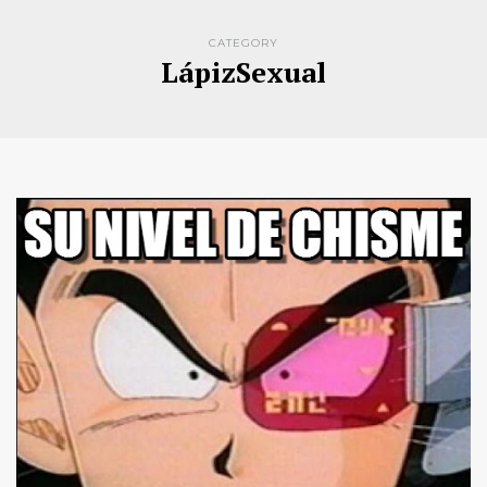
CATEGORY
LápizSexual