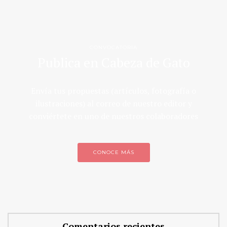
CONVOCATORIA
Publica en Cabeza de Gato
Envía tus propuestas (artículos, fotografía o
ilustraciones) al correo de nuestro editor y
conviértete en uno de nuestros colaboradores
CONOCE MÁS
Comentarios recientes