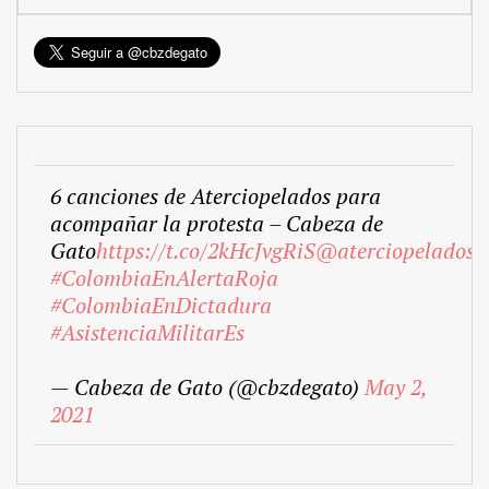
6 canciones de Aterciopelados para
acompañar la protesta – Cabeza de
Gato
https://t.co/2kHcJvgRiS
@aterciopelados
#ColombiaEnAlertaRoja
#ColombiaEnDictadura
#AsistenciaMilitarEs
— Cabeza de Gato (@cbzdegato)
May 2,
2021