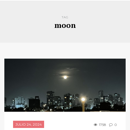
TAG
moon
JULIO 24, 2024
1758
0