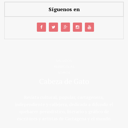
Síguenos en
SALUDOS
TERRÍCOLAS
SOMOS
Cabeza de Gato
Revista cultural, popular, cartagenera,
independiente y callejera, dedicada a difundir el
quehacer periodístico, literario y gráfico de
escritores y artistas de Cartagena y el mundo.