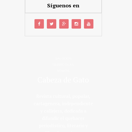
Síguenos en
SALUDOS
TERRÍCOLAS
SOMOS
Cabeza de Gato
Revista cultural, popular,
cartagenera, independiente
y callejera, dedicada a
difundir el quehacer
periodístico, literario y