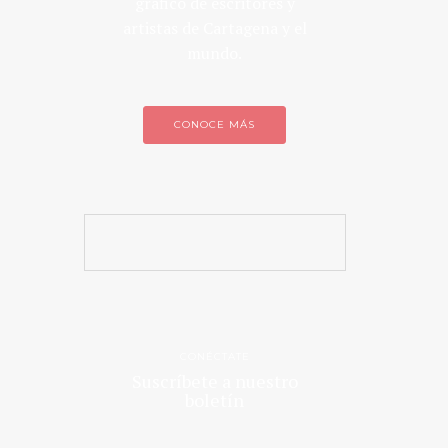
gráfico de escritores y
artistas de Cartagena y el
mundo.
CONOCE MÁS
CONÉCTATE
Suscríbete a nuestro
boletín