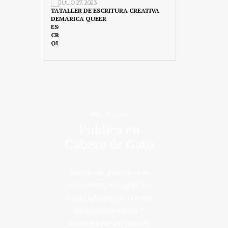
JULIO 27, 2023
TALLER DE ESCRITURA CREATIVA
MARICA QUEER
CONVOCATORIA
Publica en
Cabeza de Gato
Envía tus propuestas
(artículos, fotografía o
ilustraciones) al correo
de nuestro editor y
conviértete en uno de