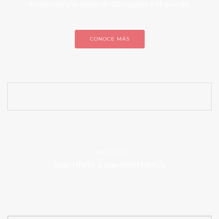
escritores y artistas de Cartagena y el mundo.
CONOCE MÁS
CONÉCTATE
Suscríbete a nuestro boletín