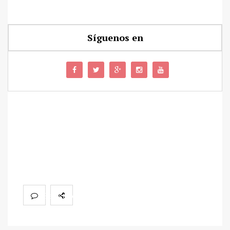
Síguenos en
SALUDOS
TERRÍCOLAS
SOMOS
Cabeza de Gato
Revista cultural, popular, cartagenera,
independiente y callejera, dedicada a difundir el
quehacer periodístico, literario y gráfico de