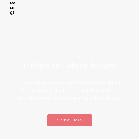
CONVOCATORIA
Publica en Cabeza de Gato
Envía tus propuestas (artículos, fotografía o
ilustraciones) al correo de nuestro editor y
conviértete en uno de nuestros colaboradores
CONOCE MÁS