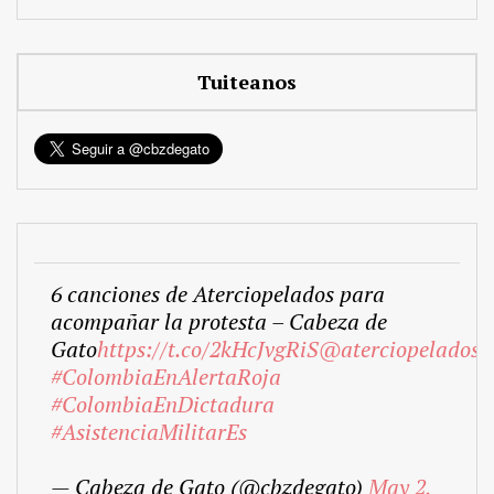
Tuiteanos
6 canciones de Aterciopelados para
acompañar la protesta – Cabeza de
Gato
https://t.co/2kHcJvgRiS
@aterciopelados
#ColombiaEnAlertaRoja
#ColombiaEnDictadura
#AsistenciaMilitarEs
— Cabeza de Gato (@cbzdegato)
May 2,