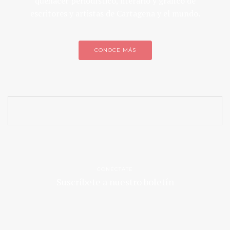
quehacer periodístico, literario y gráfico de
escritores y artistas de Cartagena y el mundo.
CONOCE MÁS
CONÉCTATE
Suscríbete a nuestro boletín