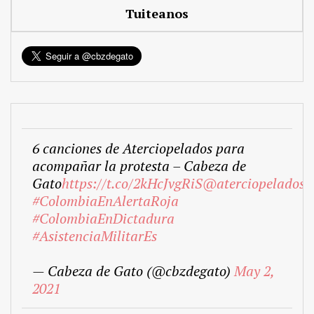
Tuiteanos
6 canciones de Aterciopelados para
acompañar la protesta – Cabeza de
Gato
https://t.co/2kHcJvgRiS
@aterciopelados
#ColombiaEnAlertaRoja
#ColombiaEnDictadura
#AsistenciaMilitarEs
— Cabeza de Gato (@cbzdegato)
May 2,
2021