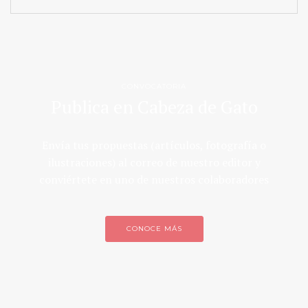
CONVOCATORIA
Publica en Cabeza de Gato
Envía tus propuestas (artículos, fotografía o
ilustraciones) al correo de nuestro editor y
conviértete en uno de nuestros colaboradores
CONOCE MÁS