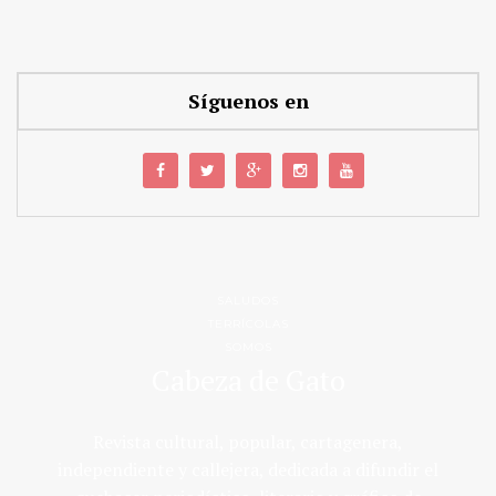
Síguenos en
SALUDOS
TERRÍCOLAS
SOMOS
Cabeza de Gato
Revista cultural, popular, cartagenera,
independiente y callejera, dedicada a difundir el