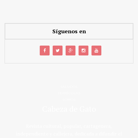
Síguenos en
SALUDOS
TERRÍCOLAS
SOMOS
Cabeza de Gato
Revista cultural, popular, cartagenera,
independiente y callejera, dedicada a difundir el