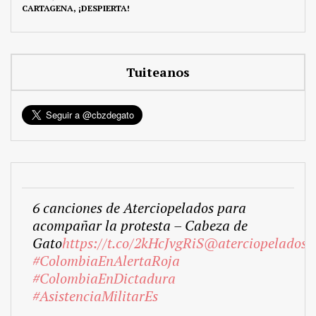
CARTAGENA, ¡DESPIERTA!
Tuiteanos
6 canciones de Aterciopelados para
acompañar la protesta – Cabeza de
Gato
https://t.co/2kHcJvgRiS
@aterciopelados
#ColombiaEnAlertaRoja
#ColombiaEnDictadura
#AsistenciaMilitarEs