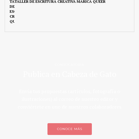
TALLER DE ESCRITURA CREATIVA MARICA QUEER
CONVOCATORIA
Publica en Cabeza de Gato
Envía tus propuestas (artículos, fotografía o
ilustraciones) al correo de nuestro editor y
conviértete en uno de nuestros colaboradores
CONOCE MÁS