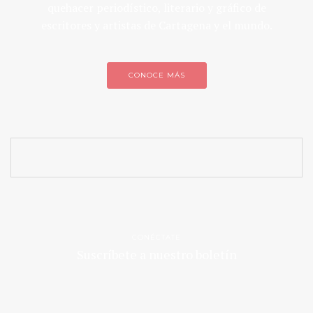
quehacer periodístico, literario y gráfico de
escritores y artistas de Cartagena y el mundo.
CONOCE MÁS
CONÉCTATE
Suscríbete a nuestro boletín