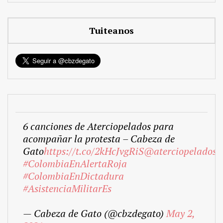
Tuiteanos
6 canciones de Aterciopelados para
acompañar la protesta – Cabeza de
Gato
https://t.co/2kHcJvgRiS
@aterciopelados
#ColombiaEnAlertaRoja
#ColombiaEnDictadura
#AsistenciaMilitarEs
— Cabeza de Gato (@cbzdegato)
May 2,