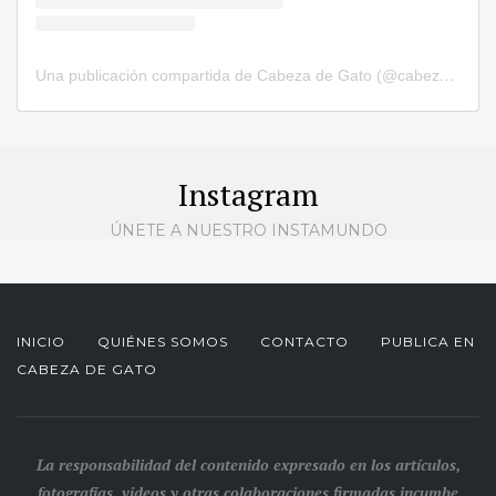
Una publicación compartida de Cabeza de Gato (@cabezadegatorevista)
Instagram
ÚNETE A NUESTRO INSTAMUNDO
INICIO
QUIÉNES SOMOS
CONTACTO
PUBLICA EN
CABEZA DE GATO
La responsabilidad del contenido expresado en los artículos,
fotografías, videos y otras colaboraciones firmadas incumbe