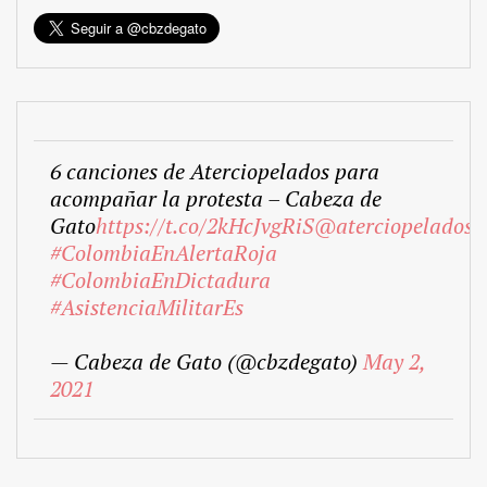
6 canciones de Aterciopelados para
acompañar la protesta – Cabeza de
Gato
https://t.co/2kHcJvgRiS
@aterciopelados
#ColombiaEnAlertaRoja
#ColombiaEnDictadura
#AsistenciaMilitarEs
— Cabeza de Gato (@cbzdegato)
May 2,
2021