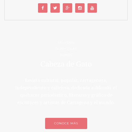
SALUDOS
TERRÍCOLAS
SOMOS
Cabeza de Gato
Revista cultural, popular, cartagenera,
independiente y callejera, dedicada a difundir el
quehacer periodístico, literario y gráfico de
escritores y artistas de Cartagena y el mundo.
CONOCE MÁS