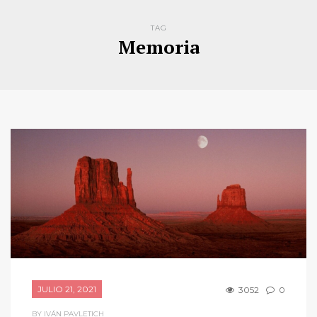
TAG
Memoria
JULIO 21, 2021
3052
0
BY IVÁN PAVLETICH