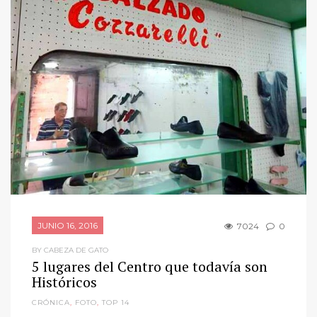
JUNIO 16, 2016
7024
0
BY CABEZA DE GATO
5 lugares del Centro que todavía son
Históricos
CRÓNICA
,
FOTO
,
TOP 14