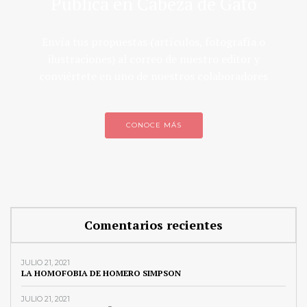
Publica en Cabeza de Gato
Envía tus propuestas (artículos, fotografía o
ilustraciones) al correo de nuestro editor y
conviértete en uno de nuestros colaboradores
CONOCE MÁS
Comentarios recientes
JULIO 21, 2021
LA HOMOFOBIA DE HOMERO SIMPSON
JULIO 21, 2021