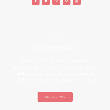
SALUDOS
TERRÍCOLAS
SOMOS
Cabeza de Gato
Revista cultural, popular, cartagenera,
independiente y callejera, dedicada a difundir el
quehacer periodístico, literario y gráfico de
escritores y artistas de Cartagena y el mundo.
CONOCE MÁS