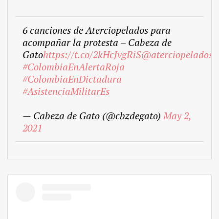
6 canciones de Aterciopelados para
acompañar la protesta – Cabeza de
Gato
https://t.co/2kHcJvgRiS
@aterciopelados
#ColombiaEnAlertaRoja
#ColombiaEnDictadura
#AsistenciaMilitarEs
— Cabeza de Gato (@cbzdegato)
May 2,
2021