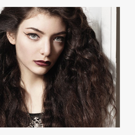
tal vez no recuerdes
¡Las gorditas están 
TOP 14
,
VIDEO
ACTUALIDAD
,
MODA