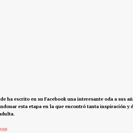
de ha escrito en su Facebook una interesante oda a sus a
andonar esta etapa en la que encontró tanta inspiración y 
adulta.
MAYO 4, 2016
ABRIL 22, 2017
 pop
10 series de t.v. nacional que