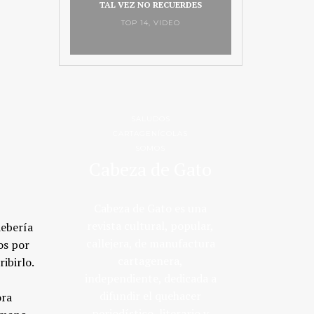
TAL VEZ NO RECUERDES
TOP 14
,
VIDEO
SALUDOS
CARTAGENÍCOLAS
SOMOS
Cabeza de Gato
Cabeza de Gato es una
revista cultural, popular,
debería
callejera, de manufactura
os por
cartagenera,
ibirlo.
independiente, dedicada a
difundir el quehacer
ora
periodístico, literario y