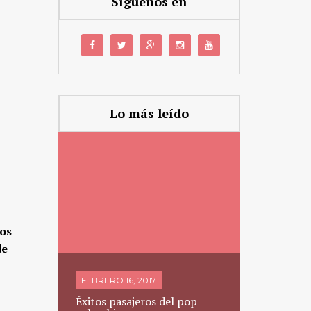
Síguenos en
Lo más leído
ños
de
JUNIO 10, 2
FEBRERO 16, 2017
Posar des
Éxitos pasajeros del pop
Tunick: Un