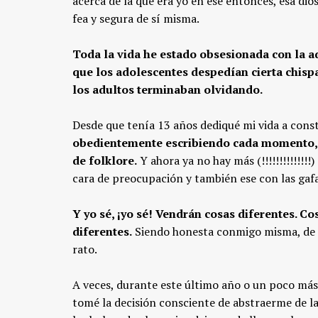
acerca de la que era yo en ese entonces, esa dios
fea y segura de sí misma.
Toda la vida he estado obsesionada con la a
que los adolescentes despedían cierta chispa
los adultos terminaban olvidando.
Desde que tenía 13 años dediqué mi vida a const
obedientemente escribiendo cada momento, re
de folklore.
Y ahora ya no hay más (!!!!!!!!!!!!
cara de preocupación y también ese con las gafa
Y yo sé, ¡yo sé! Vendrán cosas diferentes. C
diferentes.
Siendo honesta conmigo misma, de 
rato.
A veces, durante este último año o un poco más,
tomé la decisión consciente de abstraerme de la