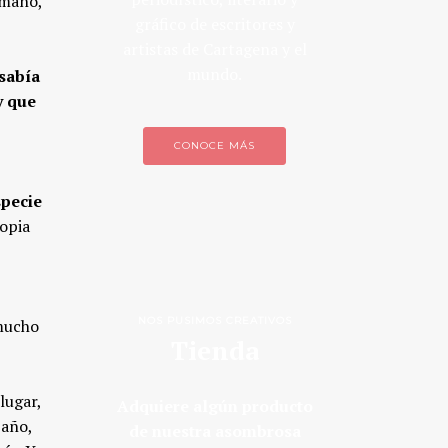
a mano,
gráfico de escritores y
artistas de Cartagena y el
mundo.
 sabía
y que
CONOCE MÁS
specie
ropia
NOS PUSIMOS CREATIVOS
mucho
Tienda
lugar,
Adquiere algún producto
 año,
de nuestra asombrosa