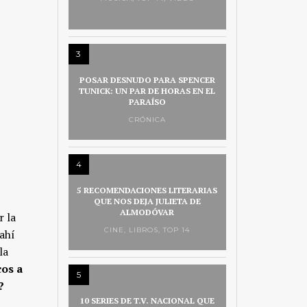
3
POSAR DESNUDO PARA SPENCER
TUNICK: UN PAR DE HORAS EN EL
PARAÍSO
CRÓNICA
4
5 RECOMENDACIONES LITERARIAS
QUE NOS DEJA JULIETA DE
ALMODÓVAR
 la
CINE
,
LIBROS
,
TOP 14
 ahí
la
cos a
5
?
10 SERIES DE T.V. NACIONAL QUE