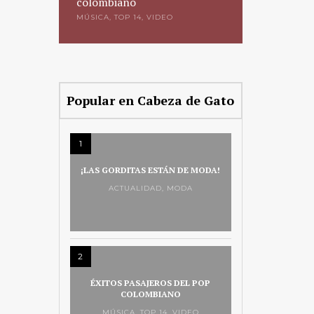
de moda!
colombiano
paraíso
MÚSICA
,
TOP 14
,
VIDEO
CRÓNICA
Popular en Cabeza de Gato
1
¡LAS GORDITAS ESTÁN DE MODA!
ACTUALIDAD
,
MODA
2
ÉXITOS PASAJEROS DEL POP
COLOMBIANO
MÚSICA
,
TOP 14
,
VIDEO