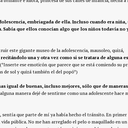
a brillante e idiota, princesa de sus calles de infancia, hecha 
dolescencia, embriagada de ella. Incluso cuando era niña,
. Sabía que ellos conocían algo que los niños todavía no 
ruir este gigante museo de la adolescencia, mausoleo, quizá,
citándolo una y otra vez como si se tratara de alguna e
!!) (*Inserte ese emoticón que parece que se está comiendo su p
s de sol y quizá también el del popó*)
osas igual de buenas, incluso mejores, sólo que de maneras
alguna manera dejé de sentirme como una adolescente hace 
 sentía que parte de mí ya había hecho el tránsito. En primer 
 vida pública. No me han arreglado el pelo o maquillado en un