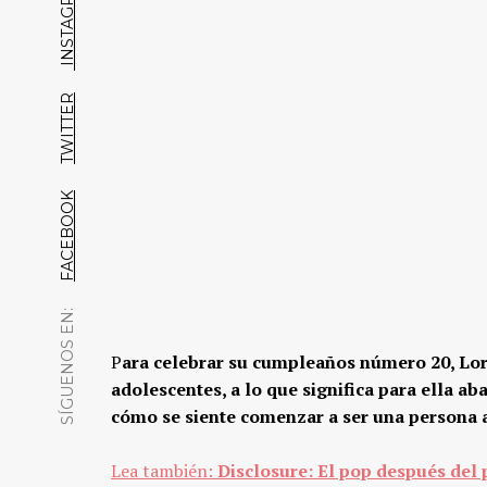
INSTAGRAM
TWITTER
FACEBOOK
SÍGUENOS EN:
P
ara celebrar su cumpleaños número 20, Lor
adolescentes, a lo que significa para ella ab
cómo se siente comenzar a ser una persona 
JULIO 16, 2016
5 recomendaciones literarias
Lea también:
Disclosure: El pop después del
que nos deja Julieta de