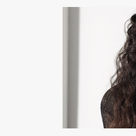
Almodóvar
CINE
,
LIBROS
,
TOP 14