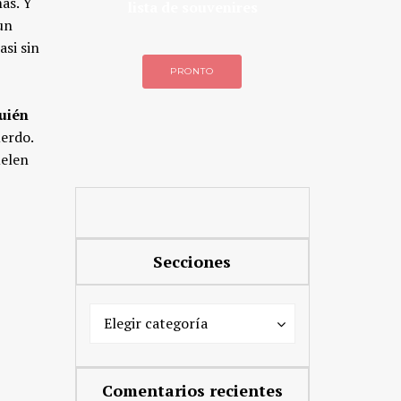
más. Y
lista de souvenires
un
asi sin
PRONTO
uién
uerdo.
uelen
Secciones
Secciones
Secciones
Elegir categoría
Comentarios recientes