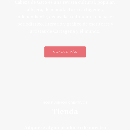
Cabeza de Gato es una revista cultural, popular,
callejera, de manufactura cartagenera,
independiente, dedicada a difundir el quehacer
periodístico, literario y gráfico de escritores y
artistas de Cartagena y el mundo.
CONOCE MÁS
NOS PUSIMOS CREATIVOS
Tienda
Adquiere algún producto de nuestra