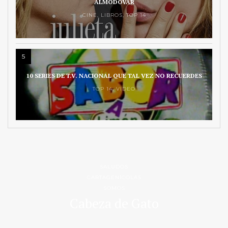
ALMODÓVAR
CINE
,
LIBROS
,
TOP 14
5
10 SERIES DE T.V. NACIONAL QUE TAL VEZ NO RECUERDES
TOP 14
,
VIDEO
SALUDOS
CARTAGENÍCOLAS
SOMOS
Cabeza de Gato