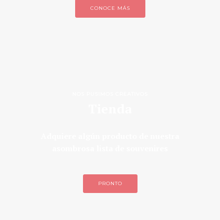
CONOCE MÁS
NOS PUSIMOS CREATIVOS
Tienda
Adquiere algún producto de nuestra
asombrosa lista de souvenires
PRONTO