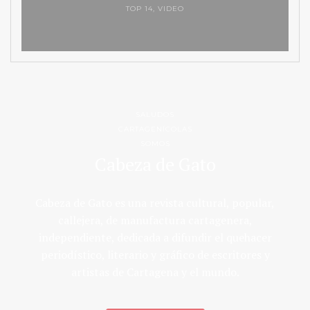
TOP 14
,
VIDEO
SALUDOS
CARTAGENÍCOLAS
SOMOS
Cabeza de Gato
Cabeza de Gato es una revista cultural, popular,
callejera, de manufactura cartagenera,
independiente, dedicada a difundir el quehacer
periodístico, literario y gráfico de escritores y
artistas de Cartagena y el mundo.