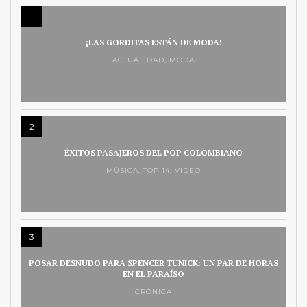
1
¡LAS GORDITAS ESTÁN DE MODA!
ACTUALIDAD
,
MODA
2
ÉXITOS PASAJEROS DEL POP COLOMBIANO
MÚSICA
,
TOP 14
,
VIDEO
3
POSAR DESNUDO PARA SPENCER TUNICK: UN PAR DE HORAS
EN EL PARAÍSO
CRÓNICA