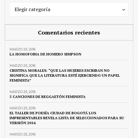
Secciones
Secciones
Elegir categoría
Comentarios recientes
MARZO 25, 2016
LA HOMOFOBIA DE HOMERO SIMPSON
MARZO 25, 2016
CRISTINA MORALES: “QUE LAS MUJERES ESCRIBAN NO
SIGNIFICA QUE LA LITERATURA ESTÉ EJERCIENDO UN PAPEL
FEMINISTA”
MARZO 25, 2016
5 CANCIONES DE REGGAETÓN FEMINISTA
MARZO 25, 2016
EL TALLER DE POESÍA CIUDAD DE BOGOTÁ LOS
IMPRESENTABLES REVELA LISTA DE SELECCIONADOS PARA SU
VERSIÓN 2016
MARZO 25, 2016