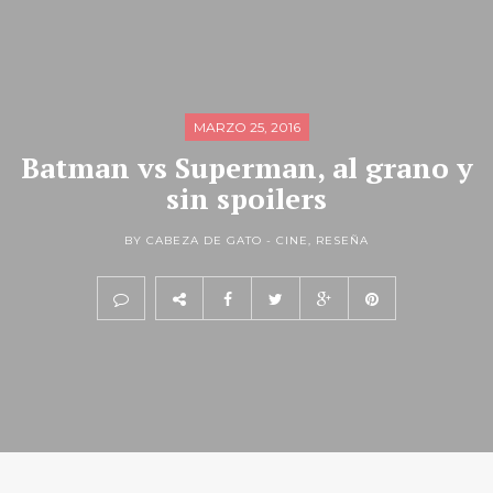
MARZO 25, 2016
Batman vs Superman, al grano y
sin spoilers
BY CABEZA DE GATO -
CINE
,
RESEÑA