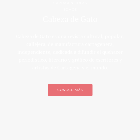
CARTAGENÍCOLAS
SOMOS
Cabeza de Gato
Cabeza de Gato es una revista cultural, popular,
callejera, de manufactura cartagenera,
independiente, dedicada a difundir el quehacer
periodístico, literario y gráfico de escritores y
artistas de Cartagena y el mundo.
CONOCE MÁS