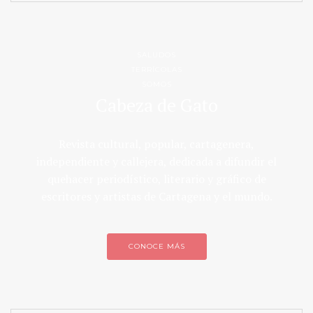
SALUDOS
TERRÍCOLAS
SOMOS
Cabeza de Gato
Revista cultural, popular, cartagenera,
independiente y callejera, dedicada a difundir el
quehacer periodístico, literario y gráfico de
escritores y artistas de Cartagena y el mundo.
CONOCE MÁS