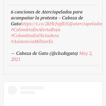
6 canciones de Aterciopelados para
acompañar la protesta – Cabeza de
Gato
https://t.co/2kHcJvgRiS
@aterciopelados
#ColombiaEnAlertaRoja
#ColombiaEnDictadura
#AsistenciaMilitarEs
— Cabeza de Gato (@cbzdegato)
May 2,
2021