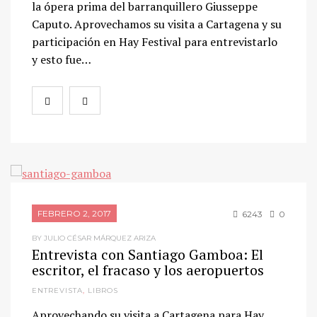
la ópera prima del barranquillero Giusseppe
Caputo. Aprovechamos su visita a Cartagena y su
participación en Hay Festival para entrevistarlo
y esto fue…
FEBRERO 2, 2017
6243
0
BY JULIO CÉSAR MÁRQUEZ ARIZA
Entrevista con Santiago Gamboa: El
escritor, el fracaso y los aeropuertos
ENTREVISTA
,
LIBROS
Aprovechando su visita a Cartagena para Hay