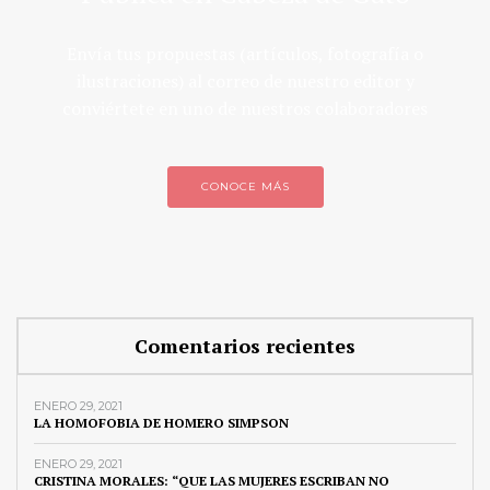
Envía tus propuestas (artículos, fotografía o
ilustraciones) al correo de nuestro editor y
conviértete en uno de nuestros colaboradores
CONOCE MÁS
Comentarios recientes
ENERO 29, 2021
LA HOMOFOBIA DE HOMERO SIMPSON
ENERO 29, 2021
CRISTINA MORALES: “QUE LAS MUJERES ESCRIBAN NO