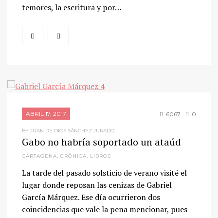
temores, la escritura y por…
ABRIL 17, 2017
6067
0
BY JUAN DE DIOS SÁNCHEZ JURADO
Gabo no habría soportado un ataúd
CARTAGENA
,
CRÓNICA
,
LIBROS
La tarde del pasado solsticio de verano visité el
lugar donde reposan las cenizas de Gabriel
García Márquez. Ese día ocurrieron dos
coincidencias que vale la pena mencionar, pues