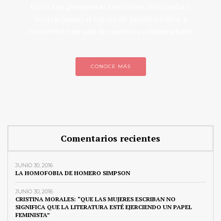
Envía tus propuestas (artículos, fotografía o
ilustraciones) al correo de nuestro editor y
conviértete en uno de nuestros colaboradores
CONOCE MÁS
Comentarios recientes
JUNIO 30, 2016
LA HOMOFOBIA DE HOMERO SIMPSON
JUNIO 30, 2016
CRISTINA MORALES: “QUE LAS MUJERES ESCRIBAN NO
SIGNIFICA QUE LA LITERATURA ESTÉ EJERCIENDO UN PAPEL
FEMINISTA”