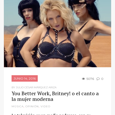
JUNIO 14, 2016
5076
0
BY JULIO CÉSAR MÁRQUEZ ARIZA
You Better Work, Britney! o el canto a
la mujer moderna
MÚSICA
,
OPINIÓN
,
VIDEO