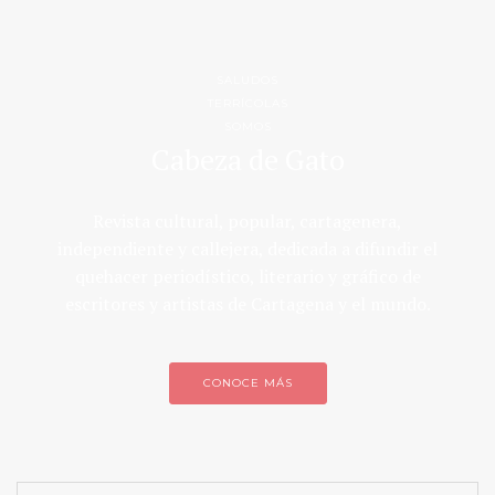
SALUDOS
TERRÍCOLAS
SOMOS
Cabeza de Gato
Revista cultural, popular, cartagenera,
independiente y callejera, dedicada a difundir el
quehacer periodístico, literario y gráfico de
escritores y artistas de Cartagena y el mundo.
CONOCE MÁS