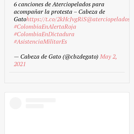
6 canciones de Aterciopelados para
acompañar la protesta – Cabeza de
Gato
https://t.co/2kHcJvgRiS
@aterciopelados
#ColombiaEnAlertaRoja
#ColombiaEnDictadura
#AsistenciaMilitarEs
— Cabeza de Gato (@cbzdegato)
May 2,
2021